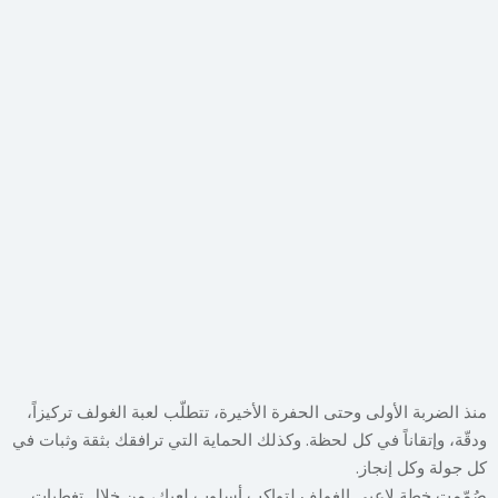
منذ الضربة الأولى وحتى الحفرة الأخيرة، تتطلّب لعبة الغولف تركيزاً،
ودقّة، وإتقاناً في كل لحظة. وكذلك الحماية التي ترافقك بثقة وثبات في
كل جولة وكل إنجاز.
صُمّمت خطة لاعبي الغولف لتواكب أسلوب لعبك، من خلال تغطيات